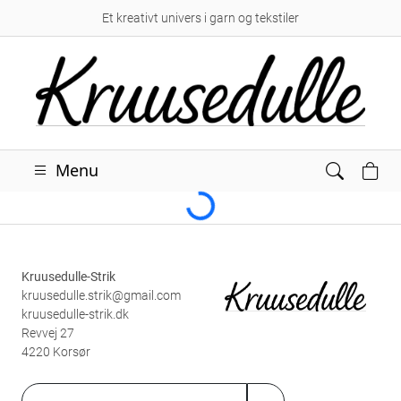
Et kreativt univers i garn og tekstiler
Loading...
Menu
Kruusedulle-Strik
kruusedulle.strik@gmail.com
kruusedulle-strik.dk
Revvej 27
4220 Korsør